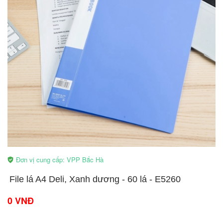
Đơn vị cung cấp: VPP Bắc Hà
​File lá A4 Deli, Xanh dương - 60 lá - E5260
0 VNĐ