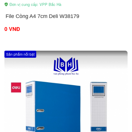
Đơn vị cung cấp: VPP Bắc Hà
​File Còng A4 7cm Deli W38179
0 VNĐ
Sản phẩm nổi bật