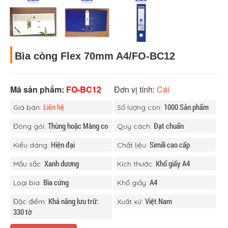
Bìa còng Flex 70mm A4/FO-BC12
Mã sản phẩm:
FO-BC12
Đơn vị tính:
Cái
Liên hệ
1000 Sản phẩm
Giá bán:
Số lượng còn:
Thùng hoặc Màng co
Đạt chuẩn
Đóng gói:
Quy cách:
Hiện đại
Simili cao cấp
Kiểu dáng:
Chất liệu:
Xanh dương
Khổ giấy A4
Mầu sắc:
Kích thước:
Bìa cứng
A4
Loại bìa:
Khổ giấy:
Khả năng lưu trữ:
Việt Nam
Đặc điểm:
Xuất xứ:
330 tờ