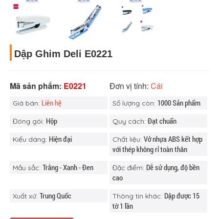
Dập Ghim Deli E0221
Mã sản phẩm:
E0221
Đơn vị tính:
Cái
Liên hệ
1000 Sản phẩm
Giá bán:
Số lượng còn:
Hộp
Đạt chuẩn
Đóng gói:
Quy cách:
Hiện đại
Vở nhựa ABS kết hợp
Kiểu dáng:
Chất liệu:
với thép không rỉ toàn thân
Trắng - Xanh - Đen
Dễ sử dụng, độ bền
Mầu sắc:
Đặc điểm:
cao
Trung Quốc
Dập được 15
Xuất xứ:
Thông tin khác:
tờ 1 lần