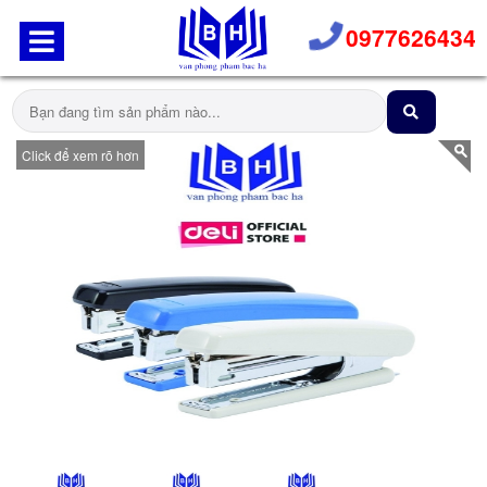
0977626434
Click để xem rõ hơn